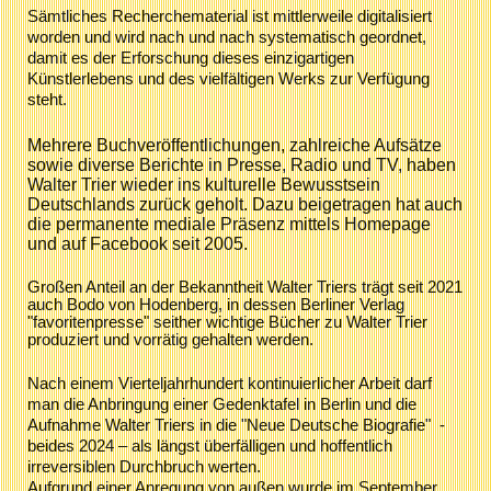
Sämtliches Recherchematerial ist mittlerweile digitalisiert
worden und wird nach und nach systematisch geordnet,
damit es der Erforschung dieses einzigartigen
Künstlerlebens und des vielfältigen Werks zur Verfügung
steht.
Mehrere Buchveröffentlichungen, zahlreiche Aufsätze
sowie diverse Berichte in Presse, Radio und TV, haben
Walter Trier wieder ins kulturelle Bewusstsein
Deutschlands zurück geholt. Dazu beigetragen hat auch
die permanente mediale Präsenz mittels Homepage
und auf Face
book seit 2005.
Großen Anteil an der Bekanntheit Walter Triers trägt seit 2021
auch Bodo von Hodenberg, in dessen Berliner Verlag
"favoritenpresse" seither wichtige Bücher zu Walter Trier
produziert und vorrätig gehalten werden.
Nach einem Vierteljahrhundert kontinuierlicher Arbeit darf
man die Anbringung einer Gedenktafel in Berlin und die
Aufnahme Walter Triers in die "Neue Deutsche Biografie" -
beides 2024 – als längst überfälligen und hoffentlich
irreversiblen Durchbruch werten.
Aufgrund einer Anregung von außen wurde im September