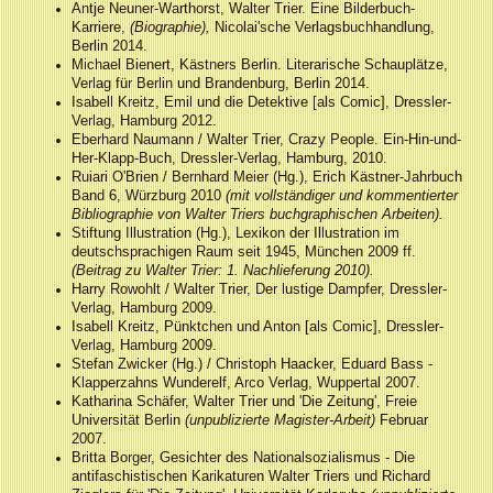
Antje Neuner-Warthorst, Walter Trier. Eine Bilderbuch-
Karriere,
(Biographie),
Nicolai'sche Verlagsbuchhandlung,
Berlin 2014.
Michael Bienert, Kästners Berlin. Literarische Schauplätze,
Verlag für Berlin und Brandenburg, Berlin 2014.
Isabell Kreitz, Emil und die Detektive [als Comic], Dressler-
Verlag, Hamburg 2012.
Eberhard Naumann / Walter Trier, Crazy People. Ein-Hin-und-
Her-Klapp-Buch, Dressler-Verlag, Hamburg, 2010.
Ruiari O'Brien / Bernhard Meier (Hg.), Erich Kästner-Jahrbuch
Band 6, Würzburg 2010
(mit vollständiger und kommentierter
Bibliographie von Walter Triers buchgraphischen Arbeiten).
Stiftung Illustration (Hg.), Lexikon der Illustration im
deutschsprachigen Raum seit 1945, München 2009 ff.
(Beitrag zu Walter Trier: 1. Nachlieferung 2010).
Harry Rowohlt / Walter Trier, Der lustige Dampfer, Dressler-
Verlag, Hamburg 2009.
Isabell Kreitz, Pünktchen und Anton [als Comic], Dressler-
Verlag, Hamburg 2009.
Stefan Zwicker (Hg.) / Christoph Haacker, Eduard Bass -
Klapperzahns Wunderelf, Arco Verlag, Wuppertal 2007.
Katharina Schäfer, Walter Trier und 'Die Zeitung', Freie
Universität Berlin
(unpublizierte Magister-Arbeit)
Februar
2007.
Britta Borger, Gesichter des Nationalsozialismus - Die
antifaschistischen Karikaturen Walter Triers und Richard