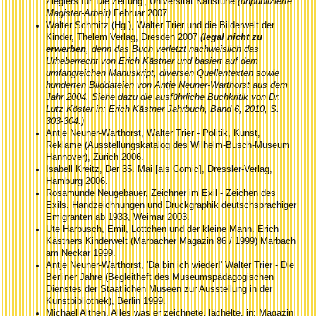
Zieglers für 'Die Zeitung', Universität Karlsruhe
(unpublizierte
Magister-Arbeit)
Februar 2007.
Walter Schmitz (Hg.), Walter Trier und die Bilderwelt der
Kinder, Thelem Verlag, Dresden 2007
(
legal nicht zu
erwerben
, denn das Buch verletzt nachweislich das
Urheberrecht von Erich Kästner und basiert auf dem
umfangreichen Manuskript, diversen Quellentexten sowie
hunderten Bilddateien von Antje Neuner-Warthorst aus dem
Jahr 2004. Siehe dazu die ausführliche Buchkritik von Dr.
Lutz Köster in: Erich Kästner Jahrbuch, Band 6, 2010, S.
303-304.)
Antje Neuner-Warthorst, Walter Trier - Politik, Kunst,
Reklame (Ausstellungskatalog des Wilhelm-Busch-Museum
Hannover), Zürich 2006.
Isabell Kreitz, Der 35. Mai [als Comic], Dressler-Verlag,
Hamburg 2006.
Rosamunde Neugebauer, Zeichner im Exil - Zeichen des
Exils. Handzeichnungen und Druckgraphik deutschsprachiger
Emigranten ab 1933, Weimar 2003.
Ute Harbusch, Emil, Lottchen und der kleine Mann. Erich
Kästners Kinderwelt (Marbacher Magazin 86 / 1999) Marbach
am Neckar 1999.
Antje Neuner-Warthorst, 'Da bin ich wieder!' Walter Trier - Die
Berliner Jahre (Begleitheft des Museumspädagogischen
Dienstes der Staatlichen Museen zur Ausstellung in der
Kunstbibliothek), Berlin 1999.
Michael Althen, Alles was er zeichnete, lächelte, in: Magazin