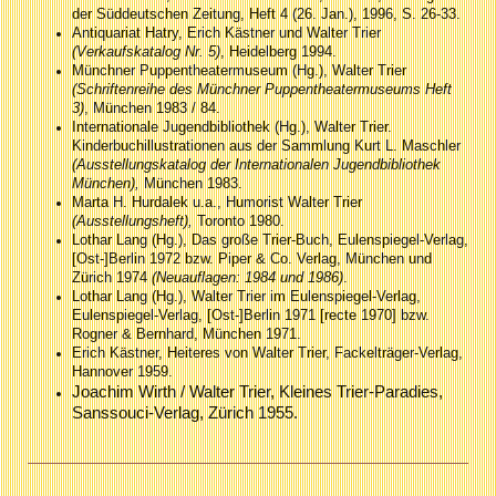
der Süddeutschen Zeitung, Heft 4 (26. Jan.), 1996, S. 26-33.
Antiquariat Hatry, Erich Kästner und Walter Trier
(Verkaufskatalog Nr. 5)
, Heidelberg 1994.
Münchner Puppentheatermuseum (Hg.), Walter Trier
(Schriftenreihe des Münchner Puppentheatermuseums Heft
3)
, München 1983 / 84.
Internationale Jugendbibliothek (Hg.), Walter Trier.
Kinderbuchillustrationen aus der Sammlung Kurt L. Maschler
(Ausstellungskatalog der Internationalen Jugendbibliothek
München),
München 1983.
Marta H. Hurdalek u.a., Humorist Walter Trier
(Ausstellungsheft),
Toronto 1980.
Lothar Lang (Hg.), Das große Trier-Buch, Eulenspiegel-Verlag,
[Ost-]Berlin 1972 bzw. Piper & Co. Verlag, München und
Zürich 1974
(Neuauflagen: 1984 und 1986)
.
Lothar Lang (Hg.), Walter Trier im Eulenspiegel-Verlag,
Eulenspiegel-Verlag, [Ost-]Berlin 1971 [recte 1970] bzw.
Rogner & Bernhard, München 1971.
Erich Kästner, Heiteres von Walter Trier, Fackelträger-Verlag,
Hannover 1959.
Joachim Wirth / Walter Trier, Kleines Trier-Paradies,
Sanssouci-Verlag, Zürich 1955.